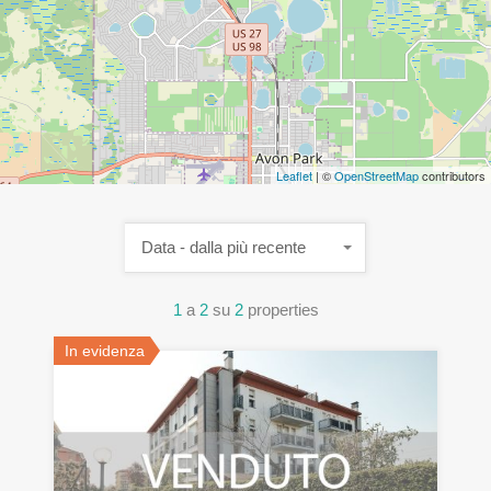
Leaflet
| ©
OpenStreetMap
contributors
Data - dalla più recente
1
a
2
su
2
properties
In evidenza