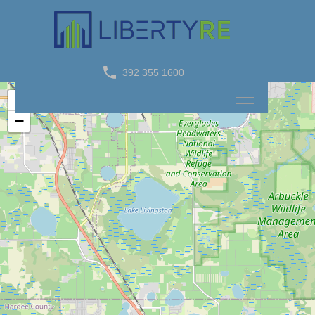
Property Type
Condominio
392 355 1600
+
−