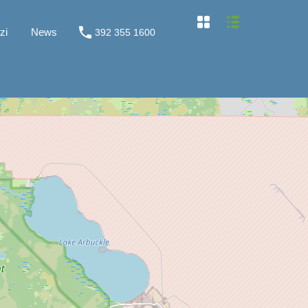
Home
Chi siamo
Servizi
News
zi
News
392 355 1600