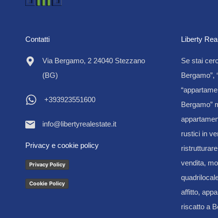
Contatti
Liberty Rea
Via Bergamo, 2 24040 Stezzano
Se stai cer
(BG)
Bergamo”, “
“appartamen
+393923551600
Bergamo” m
appartamenti
info@libertyrealestate.it
rustici in v
Privacy e cookie policy
ristrutturar
vendita, mon
Privacy Policy
quadrilocal
Cookie Policy
affitto, appa
riscatto a 