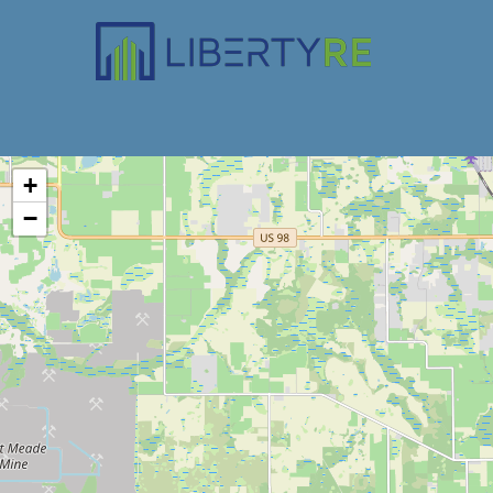
Property Type
Casale
+
−