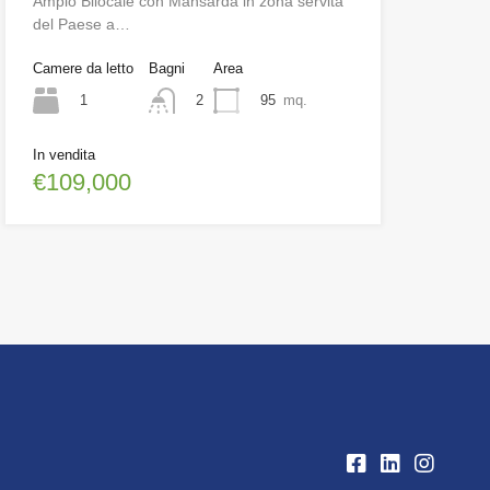
Ampio Bilocale con Mansarda in zona servita
del Paese a…
Camere da letto
Bagni
Area
1
95
mq.
2
In vendita
€109,000