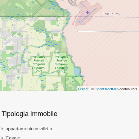
Leaflet
| ©
OpenStreetMap
contributors
Tipologia immobile
appartamento in villetta
Casale