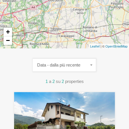
+
−
Leaflet
| ©
OpenStreetMap
Data - dalla più recente
1
a
2
su
2
properties