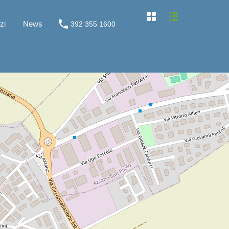
Home
Chi siamo
Servizi
News
zi
News
392 355 1600