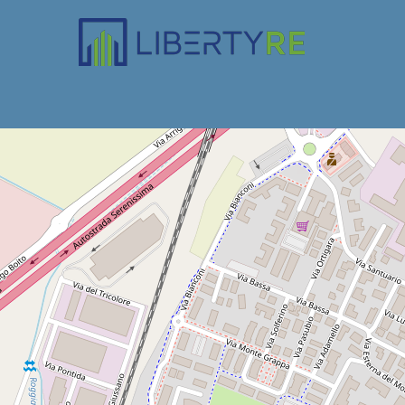
Property City
Stezzano