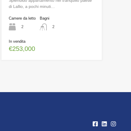
Splendido appartamento nel tranquillo paese
di Lallio, a pochi minuti…
Camere da letto
Bagni
2
2
In vendita
€253,000