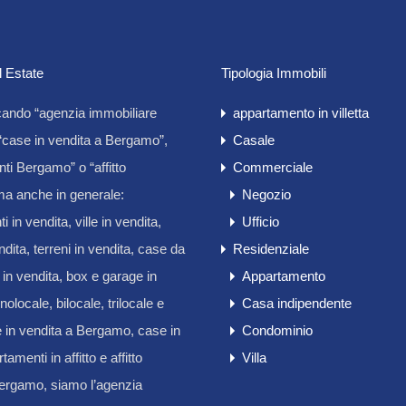
l Estate
Tipologia Immobili
cando “agenzia immobiliare
appartamento in villetta
case in vendita a Bergamo”,
Casale
ti Bergamo” o “affitto
Commerciale
a anche in generale:
Negozio
 in vendita, ville in vendita,
Ufficio
endita, terreni in vendita, case da
Residenziale
e in vendita, box e garage in
Appartamento
olocale, bilocale, trilocale e
Casa indipendente
e in vendita a Bergamo, case in
Condominio
rtamenti in affitto e affitto
Villa
Bergamo, siamo l’agenzia