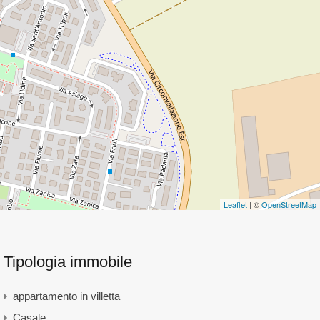
Leaflet
| ©
OpenStreetMap
Tipologia immobile
appartamento in villetta
Casale