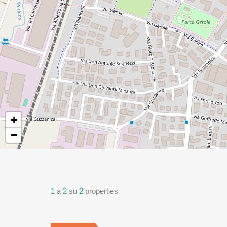
+
−
1
a
2
su
2
properties