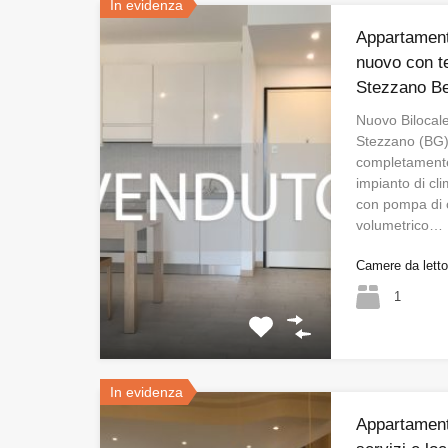
In evidenza
Appartament
nuovo con t
Stezzano B
Nuovo Bilocale
Stezzano (BG) 
completamente
impianto di cli
con pompa di c
volumetrico…
Camere da lett
1
In evidenza
Appartament