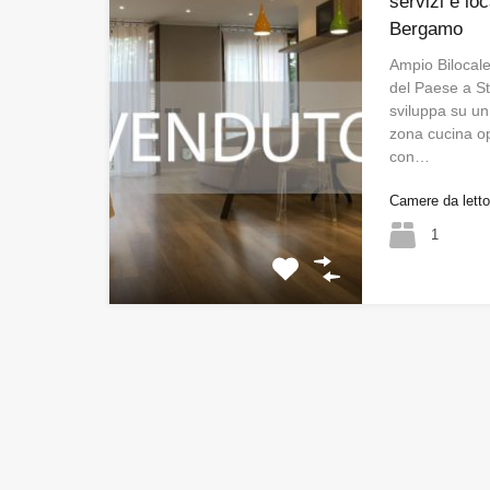
servizi e l
Bergamo
Ampio Bilocal
del Paese a S
sviluppa su un
zona cucina o
con…
Camere da lett
1