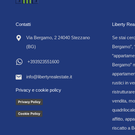
Contatti
Liberty Rea
Via Bergamo, 2 24040 Stezzano
Se stai cer
(BG)
Bergamo”, “
“appartamen
+393923551600
Bergamo” m
appartamenti
info@libertyrealestate.it
rustici in v
Privacy e cookie policy
ristrutturar
vendita, mon
Privacy Policy
quadrilocal
Cookie Policy
affitto, appa
riscatto a 