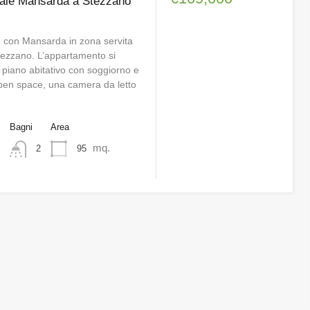
ocale Mansarda a Stezzano
e con Mansarda in zona servita
tezzano. L’appartamento si
 piano abitativo con soggiorno e
pen space, una camera da letto
o
Bagni
Area
mq.
95
2