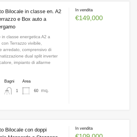
In vendita
o Bilocale in classe en. A2
€149,000
errazzo e Box auto a
ergamo
 in classe energetica A2 a
con Terrazzo vivibile,
 arredato, comprensivo di
matizzazione dual split inverter
alore, impianto di allarme
o
Bagni
Area
mq.
60
1
In vendita
o Bilocale con doppi
€109,000